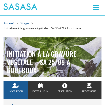
SASASA
Accueil
Stage
Initiation à la gravure végétale – Sa 25/09 à Goutroux
INITIATION À LA GRAVURE
VÉGÉTALE – SA 25/09 À
GOUTROUX
INSCRIPTION
DATES & LIEUX
DESCRIPTION
PROFESSEUR