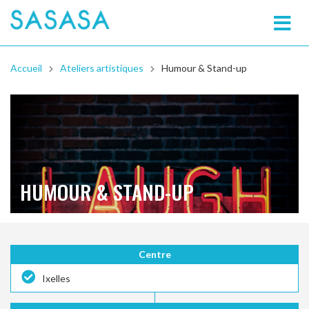
SASASA
Accueil
Ateliers artistiques
Humour & Stand-up
HUMOUR & STAND-UP
Centre
Ixelles